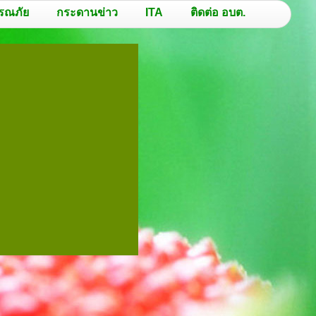
รณภัย
กระดานข่าว
ITA
ติดต่อ อบต.