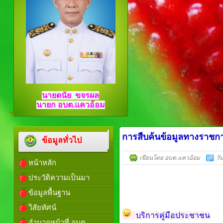
นายดนัย ขจรผล
นายก อบต.แควอ้อม
การสืบค้นข้อมูลทางราชก
ข้อมูลทั่วไป
เขียนโดย อบต.แควอ้อม
วั
หน้าหลัก
ประวัติความเป็นมา
ข้อมูลพื้นฐาน
วิสัยทัศน์
บริการคู่มือประชาชน
อำนาจหน้าที่ อบต.