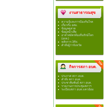
งานสาธารณสุข
ความรู้และการป้องกันโรค
เกี่ยวกับ อสม.
ข้อมูลตลาด
ข้อมูลน้ำเสีย
อาสาสมัครท้องถิ่นรักษ์โลก
(อถล.)
หลักการ 3Rs
คำสั่งผู้ว่าจังหวัด
กิจการสภา อบต.
ประกาศ สภา อบต.
คำสั่ง สภา อบต.
ประชาสัมพันธ์ สภา อบต.
รายงานการประชุมสภาฯ
ระเบียบสภา อบต.แควอ้อม