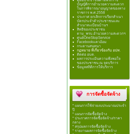
คู่มือประชาชนตามพระราช
บัญญัติการอำนวยความสะดวก
ในการพิจารณาอนุญาตของทาง
ราชการ พ.ศ.2558
ประกาศ ยกเลิกการเรียกสำเนา
บัตรประจำตัวประชาชนและ
สำเนาทะเบียนบ้านฯ
สิทธิของประชาชน
ตาม_พรบ.อำนวยความสะดวกฯ
ศูนย์OneStopService
Facebookแควอ้อม
กระดานสนทนา
กฏหมาย ที่เกี่ยวข้องกับ อปท.
ติดต่อ อบต.
ผลการประเมินความพึงพอใจ
ของประชาชน ณ จุดบริการ
ข้อมูลสถิติการให้บริการ
การจัดซื้อจัดจ้าง
* แผนการใช้จ่ายงบประมาณประจำ
ปี
* แผนการจัดซื้อจัดจ้าง
* ประกาศการจัดซื้อจัดจ้าง/ราคา
กลาง
* สรุปผลการจัดซื้อจัดจ้าง
* รายงานผลการจัดซื้อจัดจ้าง