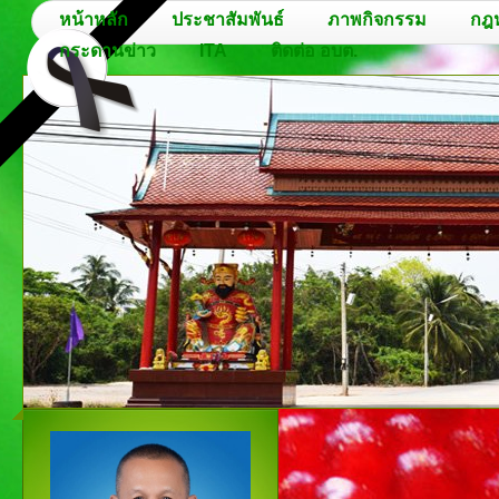
หน้าหลัก
ประชาสัมพันธ์
ภาพกิจกรรม
กฎ
กระดานข่าว
ITA
ติดต่อ อบต.