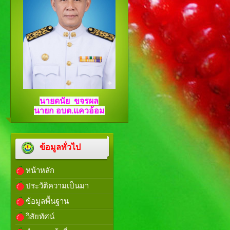
นายดนัย ขจรผล
นายก อบต.แควอ้อม
ข้อมูลทั่วไป
หน้าหลัก
ประวัติความเป็นมา
ข้อมูลพื้นฐาน
วิสัยทัศน์