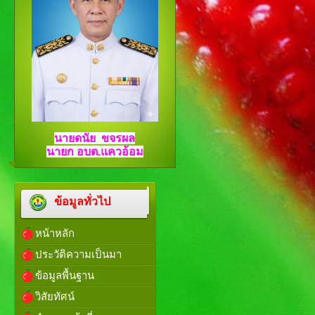
นายดนัย ขจรผล
นายก อบต.แควอ้อม
ข้อมูลทั่วไป
หน้าหลัก
ประวัติความเป็นมา
ข้อมูลพื้นฐาน
วิสัยทัศน์