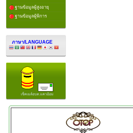
ฐานข้อมูลผู้สูงอายุ
ฐานข้อมูลผู้พิการ
ภาษา/LANGUAGE
เช็คเมล์อบต.แควอ้อม