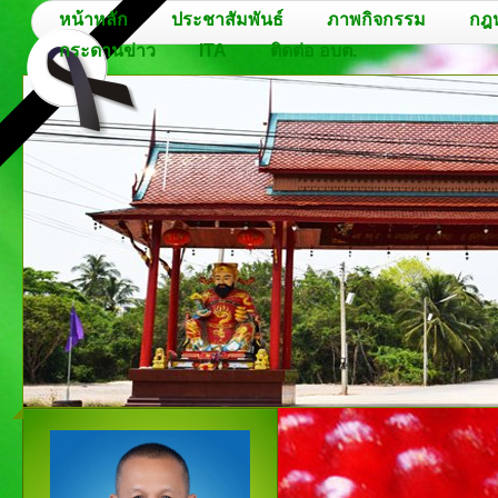
หน้าหลัก
ประชาสัมพันธ์
ภาพกิจกรรม
กฎ
กระดานข่าว
ITA
ติดต่อ อบต.