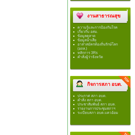
งานสาธารณสุข
ความรู้และการป้องกันโรค
เกี่ยวกับ อสม.
ข้อมูลตลาด
ข้อมูลน้ำเสีย
อาสาสมัครท้องถิ่นรักษ์โลก
(อถล.)
หลักการ 3Rs
คำสั่งผู้ว่าจังหวัด
กิจการสภา อบต.
ประกาศ สภา อบต.
คำสั่ง สภา อบต.
ประชาสัมพันธ์ สภา อบต.
รายงานการประชุมสภาฯ
ระเบียบสภา อบต.แควอ้อม