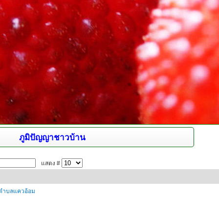
ภูมิปัญญาชาวบ้าน
แสดง #
นตำบลแควอ้อม