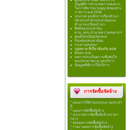
คู่มือประชาชนตามพระราช
บัญญัติการอำนวยความสะดวก
ในการพิจารณาอนุญาตของทาง
ราชการ พ.ศ.2558
ประกาศ ยกเลิกการเรียกสำเนา
บัตรประจำตัวประชาชนและ
สำเนาทะเบียนบ้านฯ
สิทธิของประชาชน
ตาม_พรบ.อำนวยความสะดวกฯ
ศูนย์OneStopService
Facebookแควอ้อม
กระดานสนทนา
กฏหมาย ที่เกี่ยวข้องกับ อปท.
ติดต่อ อบต.
ผลการประเมินความพึงพอใจ
ของประชาชน ณ จุดบริการ
ข้อมูลสถิติการให้บริการ
การจัดซื้อจัดจ้าง
* แผนการใช้จ่ายงบประมาณประจำ
ปี
* แผนการจัดซื้อจัดจ้าง
* ประกาศการจัดซื้อจัดจ้าง/ราคา
กลาง
* สรุปผลการจัดซื้อจัดจ้าง
* รายงานผลการจัดซื้อจัดจ้าง