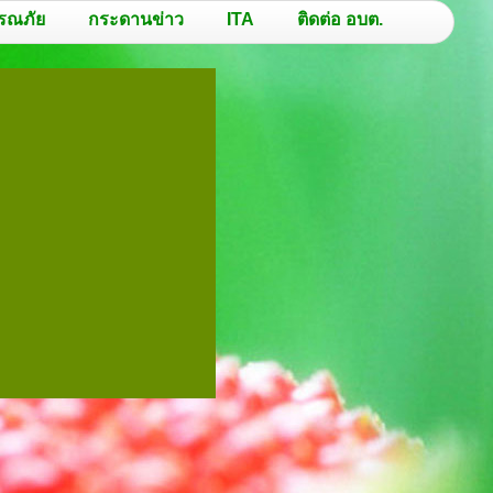
รณภัย
กระดานข่าว
ITA
ติดต่อ อบต.