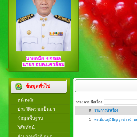
นายดนัย ขจรผล
นายก อบต.แควอ้อม
ข้อมูลทั่วไป
หน้าหลัก
กรองตามชื่อเรื่อง
ประวัติความเป็นมา
#
รายการหัวเรื่อง
ข้อมูลพื้นฐาน
1
ทะเบียนภูมิปัญญาชาวบ้า
วิสัยทัศน์
อำนาจหน้าที่ อบต.