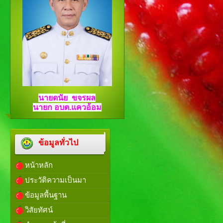
นายดนัย ขจรผล
นายก อบต.แควอ้อม
ข้อมูลทั่วไป
หน้าหลัก
ประวัติความเป็นมา
ข้อมูลพื้นฐาน
วิสัยทัศน์