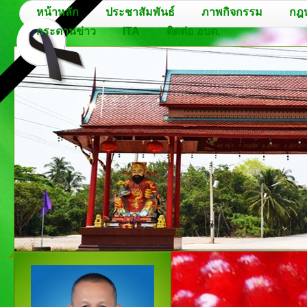
หน้าหลัก
ประชาสัมพันธ์
ภาพกิจกรรม
กฎ
กระดานข่าว
ITA
ติดต่อ อบต.