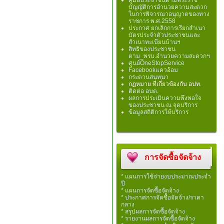
คู่มือประชาชนตามพระราช
บัญญัติการอำนวยความสะดวก
ในการพิจารณาอนุญาตของทาง
ราชการ พ.ศ.2558
ประกาศ ยกเลิกการเรียกสำเนา
บัตรประจำตัวประชาชนและ
สำเนาทะเบียนบ้านฯ
สิทธิของประชาชน
ตาม_พรบ.อำนวยความสะดวกฯ
ศูนย์OneStopService
Facebookแควอ้อม
กระดานสนทนา
กฏหมาย ที่เกี่ยวข้องกับ อปท.
ติดต่อ อบต.
ผลการประเมินความพึงพอใจ
ของประชาชน ณ จุดบริการ
ข้อมูลสถิติการให้บริการ
การจัดซื้อจัดจ้าง
* แผนการใช้จ่ายงบประมาณประจำ
ปี
* แผนการจัดซื้อจัดจ้าง
* ประกาศการจัดซื้อจัดจ้าง/ราคา
กลาง
* สรุปผลการจัดซื้อจัดจ้าง
* รายงานผลการจัดซื้อจัดจ้าง