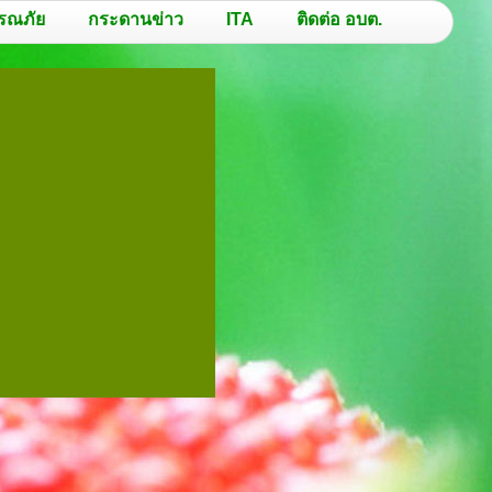
รณภัย
กระดานข่าว
ITA
ติดต่อ อบต.