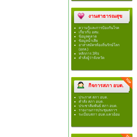
งานสาธารณสุข
ความรู้และการป้องกันโรค
เกี่ยวกับ อสม.
ข้อมูลตลาด
ข้อมูลน้ำเสีย
อาสาสมัครท้องถิ่นรักษ์โลก
(อถล.)
หลักการ 3Rs
คำสั่งผู้ว่าจังหวัด
กิจการสภา อบต.
ประกาศ สภา อบต.
คำสั่ง สภา อบต.
ประชาสัมพันธ์ สภา อบต.
รายงานการประชุมสภาฯ
ระเบียบสภา อบต.แควอ้อม